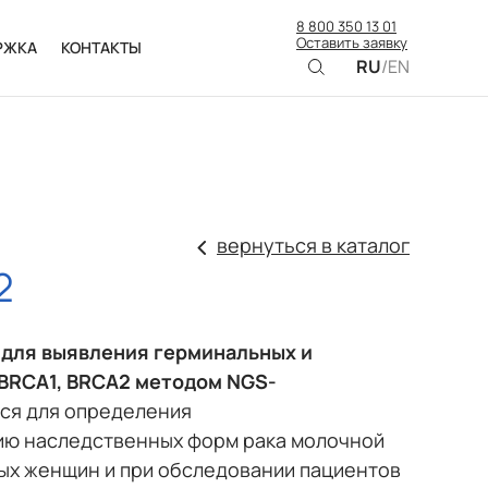
8 800 350 13 01
Оставить заявку
РЖКА
КОНТАКТЫ
RU
/
EN
вернуться в каталог
2
н
для выявления герминальных и
 BRCA1, BRCA2
методом NGS-
ся для определения
ию наследственных форм рака молочной
вых женщин и при обследовании пациентов