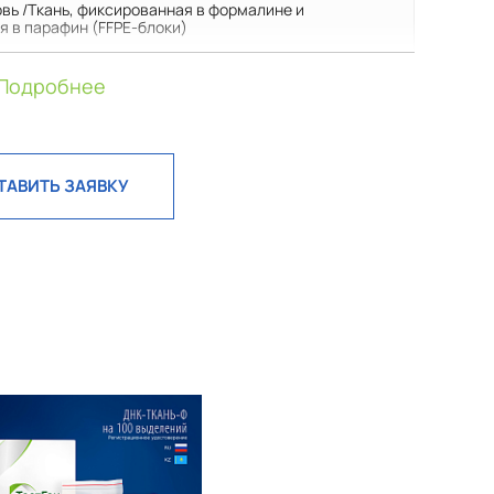
вь /Ткань, фиксированная в формалине и
я в парафин (FFPE-блоки)
енов BRCA1, BRCA2 в 1 мкл раствора ДНК
Подробнее
вь 94,22-100 % / Ткань 90,75-100 %
ТАВИТЬ ЗАЯВКУ
вь 91,78-100 % / Ткань 88,06-100 %
айм, Rotor-Gene Q, QuantStudio 5, Illumina MiSeq с
erateFastq, Illumina NextSeq.
 измерения концентрации и чистоты НК.
 1
Упаковка № 2
12 мес.
+2 …+8 °C 12 мес.