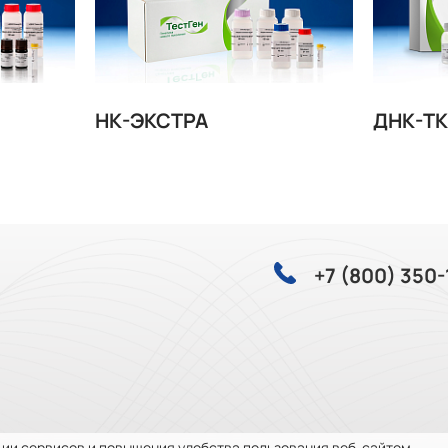
и хранения
+2 …+8 °C до
заморозка /
допускается
HК-ЭКСТРА
ДНК-Т
+7 (800) 350-
ии сервисов и повышения удобства пользования веб-сайтом.