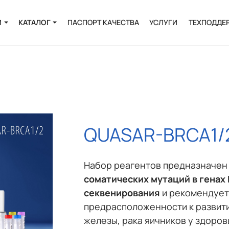
И
КАТАЛОГ
ПАСПОРТ КАЧЕСТВА
УСЛУГИ
ТЕХПОДДЕ
Онкология
Инфекции
и
Пренатальная
диагностика
QUASAR-BRCA1/
Выделение РНК и
ДНК
Полиморфизмы
Набор реагентов предназначе
соматических мутаций в генах
Биоинформатика
секвенирования
и рекомендует
предрасположенности к развит
железы, рака яичников у здоро