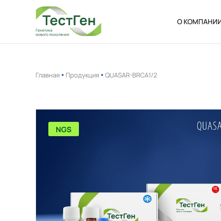
О КОМПАНИ
О нас
Новости
Главная
Продукция
QUASAR-BRCA1/2
Ваканси
NGS