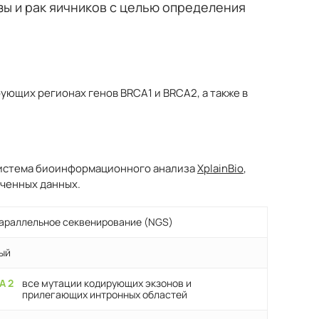
зы и рак яичников с целью определения
ующих регионах генов BRCA1 и BRCA2, а также в
.
система биоинформационного анализа
XplainBio
,
ченных данных.
араллельное секвенирование (NGS)
ый
A 2
все мутации кодирующих экзонов и
прилегающих интронных областей