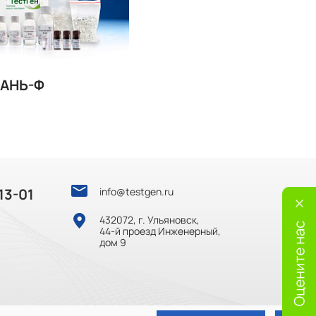
 5 суток
+2 …+30 °C до 5 суток
 оттаивание
 до 5 раз
КАНЬ-Ф
13-01
info@testgen.ru
432072, г. Ульяновск,
44-й проезд Инженерный,
дом 9