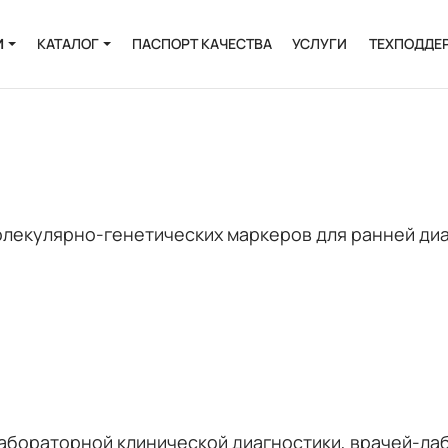
И
КАТАЛОГ
ПАСПОРТ КАЧЕСТВА
УСЛУГИ
ТЕХПОДДЕ
Онкология
Инфекции
и
Пренатальная
диагностика
екулярно-генетических маркеров для ранней диаг
Выделение РНК и
ДНК
Полиморфизмы
Биоинформатика
абораторной клинической диагностики, врачей-лаб