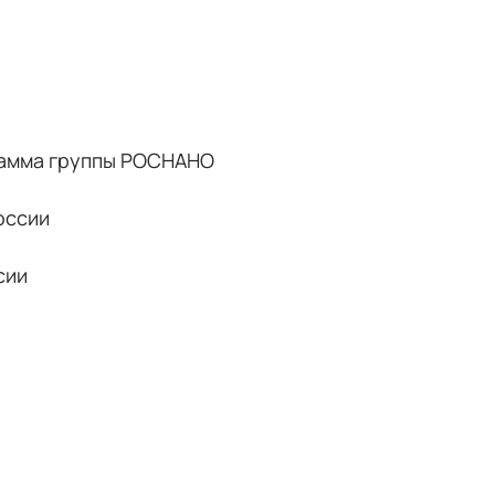
рамма группы РОСНАНО
оссии
сии