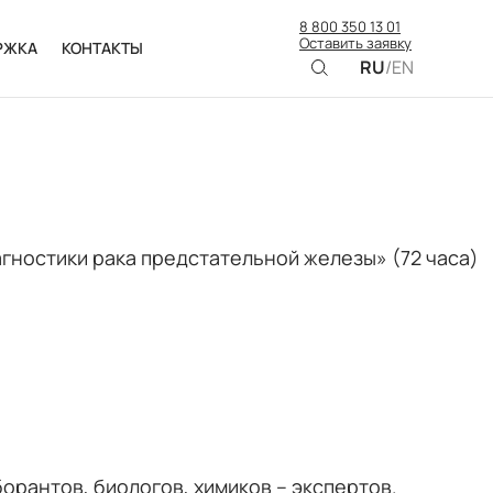
8 800 350 13 01
Оставить заявку
РЖКА
КОНТАКТЫ
RU
/
EN
ностики рака предстательной железы» (72 часа)
орантов, биологов, химиков – экспертов.