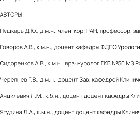
АВТОРЫ
Пушкарь Д.Ю., д.м.н., член-кор. РАН, профессор,
Говоров А.В., к.м.н., доцент кафедры ФДПО Уролог
Сидоренков А.В., к.м.н., врач-уролог ГКБ №50 МЗ Р
Черепнев Г.В., д.м.н., доцент Зав. кафедрой Кли
Анцилевич Л.М., к.б.н., доцент доцент кафедры 
Ягудина Л.А., к.м.н., доцент доцент кафедры Кл