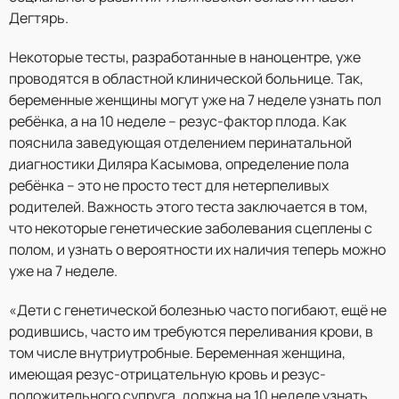
Дегтярь.
Некоторые тесты, разработанные в наноцентре, уже
проводятся в областной клинической больнице. Так,
беременные женщины могут уже на 7 неделе узнать пол
ребёнка, а на 10 неделе – резус-фактор плода. Как
пояснила заведующая отделением перинатальной
диагностики Диляра Касымова, определение пола
ребёнка – это не просто тест для нетерпеливых
родителей. Важность этого теста заключается в том,
что некоторые генетические заболевания сцеплены с
полом, и узнать о вероятности их наличия теперь можно
уже на 7 неделе.
«Дети с генетической болезнью часто погибают, ещё не
родившись, часто им требуются переливания крови, в
том числе внутриутробные. Беременная женщина,
имеющая резус-отрицательную кровь и резус-
положительного супруга, должна на 10 неделе узнать