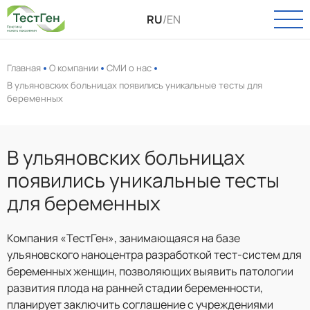
RU
/
EN
Главная
О компании
СМИ о нас
В ульяновских больницах появились уникальные тесты для
беременных
О КОМПАНИИ
О нас
КАТАЛОГ
Новости
В ульяновских больницах
Онкология
ПАСПОРТ КАЧЕСТВА
появились уникальные тесты
Вакансии
Инфекции
для беременных
УСЛУГИ
Пренатальная диагностика
Выделение РНК и ДНК
Компания «ТестГен», занимающаяся на базе
ТЕХПОДДЕРЖКА
ульяновского наноцентра разработкой тест-систем для
Полиморфизмы
беременных женщин, позволяющих выявить патологии
КОНТАКТЫ
Биоинформатика
развития плода на ранней стадии беременности,
планирует заключить соглашение с учреждениями