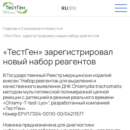
RU
/
EN
Главная
О компании
Новости
«ТестГен» зарегистрировал новый набор реагентов
О КОМПАНИИ
«ТестГен» зарегистрировал
О нас
КАТАЛОГ
новый набор реагентов
Новости
Онкология
ПАСПОРТ КАЧЕСТВА
Вакансии
В Государственный Реестр медицинских изделий
Инфекции
внесен "Набор реагентов для выделения и
качественного выявления ДНК Chlamydia trachomatis
УСЛУГИ
Пренатальная диагностика
методом мультиплексной полимеразной цепной
реакции с детекцией в режиме реального времени
Выделение РНК и ДНК
ТЕХПОДДЕРЖКА
«Chlamy-Т-test-Lyo»", разработанный компанией
«ТестГен».
Полиморфизмы
Номер ЕРУЛ Г004-00110-00/04211577
КОНТАКТЫ
Биоинформатика
Новинка предназначена для диагностики