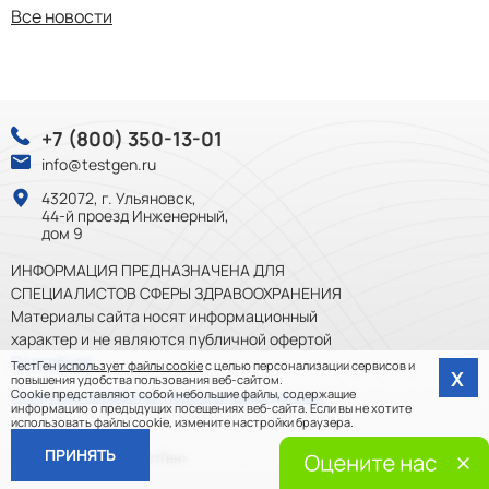
Все новости
+7 (800) 350-13-01
info@testgen.ru
432072, г. Ульяновск,
44-й проезд Инженерный,
дом 9
ИНФОРМАЦИЯ ПРЕДНАЗНАЧЕНА ДЛЯ
СПЕЦИАЛИСТОВ СФЕРЫ ЗДРАВООХРАНЕНИЯ
Материалы сайта носят информационный
характер и не являются публичной офертой
Подробнее
ТестГен
использует файлы cookie
с целью персонализации сервисов и
Х
повышения удобства пользования веб-сайтом.
Cookie представляют собой небольшие файлы, содержащие
Политика обработки персональных данных
информацию о предыдущих посещениях веб-сайта. Если вы не хотите
использовать файлы cookie, измените настройки браузера.
ПРИНЯТЬ
© 2012-2026, ООО «ТестГен»
Разработка сайта