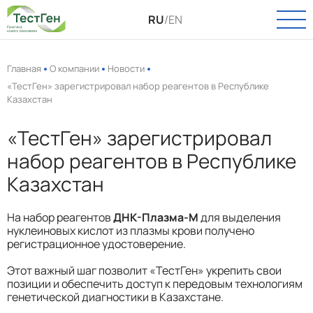
RU
/
EN
Главная
О компании
Новости
«ТестГен» зарегистрировал набор реагентов в Республике
Казахстан
О КОМПАНИИ
О нас
«ТестГен» зарегистрировал
КАТАЛОГ
Новости
набор реагентов в Республике
Онкология
ПАСПОРТ КАЧЕСТВА
Вакансии
Казахстан
Инфекции
УСЛУГИ
Пренатальная диагностика
На набор реагентов
ДНК-Плазма-М
для выделения
нуклеиновых кислот из плазмы крови получено
Выделение РНК и ДНК
регистрационное удостоверение.
ТЕХПОДДЕРЖКА
Полиморфизмы
Этот важный шаг позволит «ТестГен» укрепить свои
КОНТАКТЫ
позиции и обеспечить доступ к передовым технологиям
Биоинформатика
генетической диагностики в Казахстане.