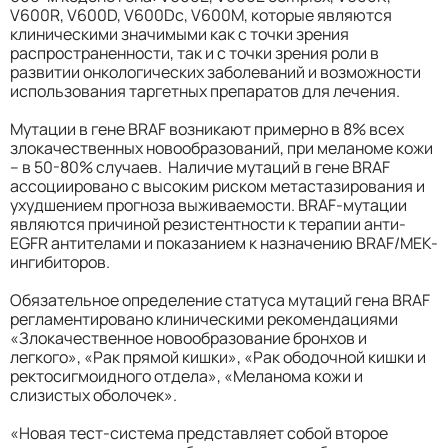
V600R, V600D, V600Dc, V600M, которые являются
клиническими значимыми как с точки зрения
распространенности, так и с точки зрения роли в
развитии онкологических заболеваний и возможности
использования таргетных препаратов для лечения.
Мутации в гене BRAF возникают примерно в 8% всех
злокачественных новообразований, при меланоме кожи
– в 50-80% случаев. Наличие мутаций в гене BRAF
ассоциировано с высоким риском метастазирования и
ухудшением прогноза выживаемости. BRAF-мутации
являются причиной резистентности к терапии анти-
EGFR антителами и показанием к назначению BRAF/MEK-
ингибиторов.
Обязательное определение статуса мутаций гена BRAF
регламентировано клиническими рекомендациями
«Злокачественное новообразование бронхов и
легкого», «Рак прямой кишки», «Рак ободочной кишки и
ректосигмоидного отдела», «Меланома кожи и
слизистых оболочек».
«Новая тест-система представляет собой второе