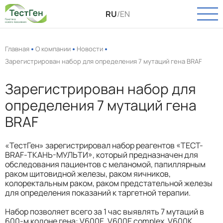
RU
/
EN
Главная
О компании
Новости
Зарегистрирован набор для определения 7 мутаций гена BRAF
О КОМПАНИИ
Зарегистрирован набор для
О нас
КАТАЛОГ
определения 7 мутаций гена
Новости
Онкология
BRAF
ПАСПОРТ КАЧЕСТВА
Вакансии
Инфекции
«ТестГен» зарегистрировал набор реагентов «ТЕСТ-
УСЛУГИ
Пренатальная диагностика
BRAF-ТКАНЬ-МУЛЬТИ», который предназначен для
обследования пациентов с меланомой, папиллярным
Выделение РНК и ДНК
раком щитовидной железы, раком яичников,
ТЕХПОДДЕРЖКА
колоректальным раком, раком предстательной железы
Полиморфизмы
для определения показаний к таргетной терапии.
КОНТАКТЫ
Биоинформатика
Набор позволяет всего за 1 час выявлять 7 мутаций в
600-м кодоне гена: V600E, V600E complex, V600K,