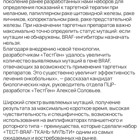
поколение ранее разработанных нами наборов для
определения показаний к таргетной терапии при
меланоме, папиллярном раке щитовидной железы, раке
яичников, колоректальном раке, раке предстательной
железы. При назначении таргетных препаратов важно
максимально точно определить статус мутаций: если
мутации не обнаружены, BRAF-ингибиторы назначать
нельзя.
Благодаря внедрению новой технологии,
разработчикам «ТестГен» удалось увеличить
количество выявляемых мутаций в гене BRAF,
отвечающих за возможность применения таргетных
препаратов. Это существенно увеличит эффективность
лечения онкобольных», — рассказал кандидат
биологических наук, руководитель отдела ПЦР-
разработок «ТестГен» Алексей Соловьев.
Широкий спектр выявляемых мутаций, получение
результата за максимально короткое время, высокая
чувствительность и специфичность, возможность
использования на амплификаторах планшетного и
роторного типа – преимущества, которые сделали набор
«ТЕСТ-BRAF-ТКАНЬ-МУЛЬТИ» одним из самых
ожидаемых и востребованных на рынке.