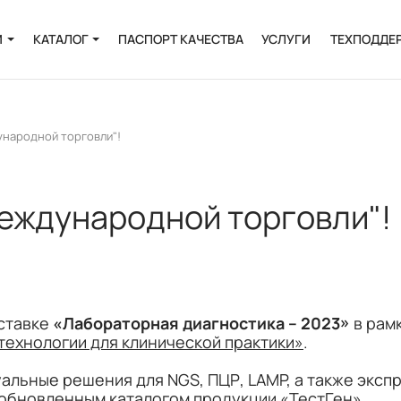
И
КАТАЛОГ
ПАСПОРТ КАЧЕСТВА
УСЛУГИ
ТЕХПОДДЕ
Онкология
Инфекции
ународной торговли"!
и
Пренатальная
диагностика
международной торговли"!
Выделение РНК и
ДНК
Полиморфизмы
Биоинформатика
ыставке
«Лабораторная диагностика – 2023»
в рам
ехнологии для клинической практики»
.
альные решения для NGS, ПЦР, LAMP, а также эксп
 обновленным каталогом продукции «ТестГен».