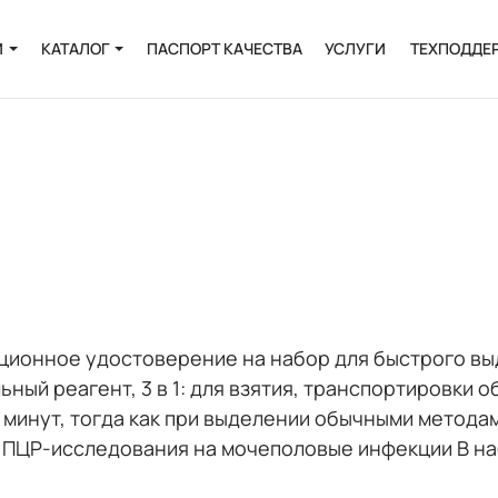
И
КАТАЛОГ
ПАСПОРТ КАЧЕСТВА
УСЛУГИ
ТЕХПОДДЕ
Онкология
Инфекции
и
Пренатальная
диагностика
Выделение РНК и
ДНК
Полиморфизмы
ционное удостоверение на набор для быстрого вы
ьный реагент, 3 в 1: для взятия, транспортировки 
Биоинформатика
минут, тогда как при выделении обычными методам
ПЦР-исследования на мочеполовые инфекции В на