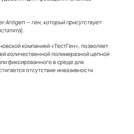
er Antigen — ген, который
присутствует
остатита
).
новской компанией «ТестГен», позволяет
щей количественной полимеразной цепной
или фиксированного в среде для
стигается отсутствие инвазивности