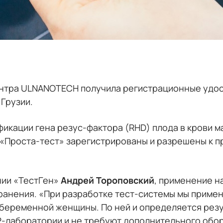
ентра ULNANOTECH получила регистрационные удо
 Грузии.
икации гена резус-фактора (RHD) плода в крови м
 «Проста-тест» зарегистрированы и разрешены к 
нии «ТестГен»
Андрей Тороповский
, применение н
ранения. «При разработке тест-системы мы приме
 беременной женщины. По ней и определяется резу
-лаборатории и не требуют дополнительного обо