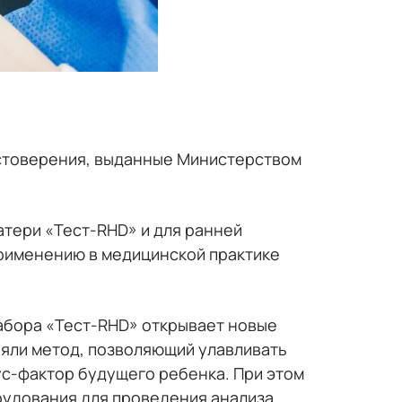
стоверения, выданные Министерством
атери «Тест-RHD» и для ранней
применению в медицинской практике
абора «Тест-RHD» открывает новые
няли метод, позволяющий улавливать
с-фактор будущего ребенка. При этом
рудования для проведения анализа