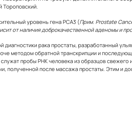
й Тороповский.
ительный уровень гена PCA3 (
Прим. Prostate Canc
висит от наличия доброкачественной аденомы и пр
й диагностики рака простаты, разработанный улья
 моче методом обратной транскрипции и последую
служат пробы РНК человека из образцов свежего 
чи, полученной после массажа простаты. Этим и до