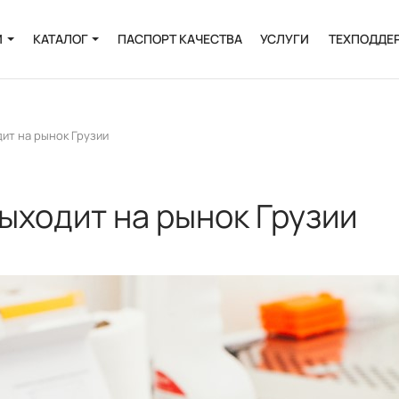
И
КАТАЛОГ
ПАСПОРТ КАЧЕСТВА
УСЛУГИ
ТЕХПОДДЕ
Онкология
Инфекции
ит на рынок Грузии
и
Пренатальная
диагностика
ыходит на рынок Грузии
Выделение РНК и
ДНК
Полиморфизмы
Биоинформатика