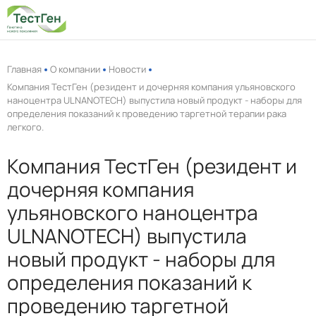
Главная
О компании
Новости
Компания ТестГен (резидент и дочерняя компания ульяновского
наноцентра ULNANOTECH) выпустила новый продукт - наборы для
определения показаний к проведению таргетной терапии рака
легкого.
Компания ТестГен (резидент и
П
дочерняя компания
ульяновского наноцентра
Прен
ULNANOTECH) выпустила
Вы
новый продукт - наборы для
определения показаний к
проведению таргетной