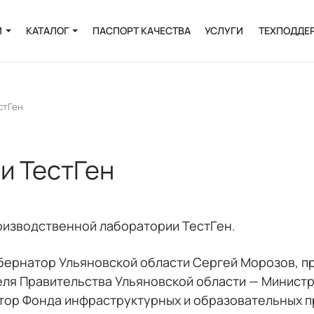
И
КАТАЛОГ
ПАСПОРТ КАЧЕСТВА
УСЛУГИ
ТЕХПОДДЕ
Онкология
Инфекции
стГен
и
Пренатальная
диагностика
и ТестГен
Выделение РНК и
ДНК
Полиморфизмы
оизводственной лаборатории ТестГен.
Биоинформатика
убернатор Ульяновской области Сергей Морозов, 
ля Правительства Ульяновской области — Министр
ктор Фонда инфраструктурных и образовательных 