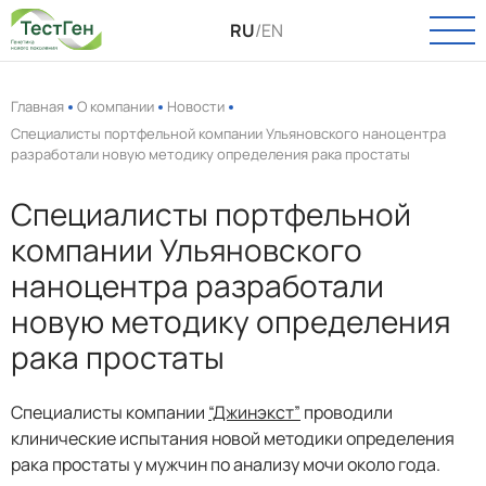
RU
/
EN
Главная
О компании
Новости
Специалисты портфельной компании Ульяновского наноцентра
разработали новую методику определения рака простаты
О КОМПАНИИ
О нас
Специалисты портфельной
КАТАЛОГ
Новости
компании Ульяновского
Онкология
ПАСПОРТ КАЧЕСТВА
Вакансии
наноцентра разработали
Инфекции
новую методику определения
УСЛУГИ
Пренатальная диагностика
рака простаты
Выделение РНК и ДНК
ТЕХПОДДЕРЖКА
Полиморфизмы
Специалисты компании
“Джинэкст”
проводили
КОНТАКТЫ
клинические испытания новой методики определения
Биоинформатика
рака простаты у мужчин по анализу мочи около года.