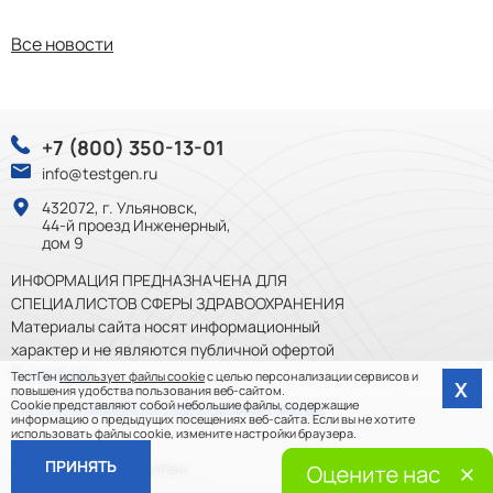
Все новости
+7 (800) 350-13-01
info@testgen.ru
432072, г. Ульяновск,
44-й проезд Инженерный,
дом 9
ИНФОРМАЦИЯ ПРЕДНАЗНАЧЕНА ДЛЯ
СПЕЦИАЛИСТОВ СФЕРЫ ЗДРАВООХРАНЕНИЯ
Материалы сайта носят информационный
характер и не являются публичной офертой
Подробнее
ТестГен
использует файлы cookie
с целью персонализации сервисов и
Х
повышения удобства пользования веб-сайтом.
Cookie представляют собой небольшие файлы, содержащие
Политика обработки персональных данных
информацию о предыдущих посещениях веб-сайта. Если вы не хотите
использовать файлы cookie, измените настройки браузера.
ПРИНЯТЬ
© 2012-2026, ООО «ТестГен»
Разработка сайта