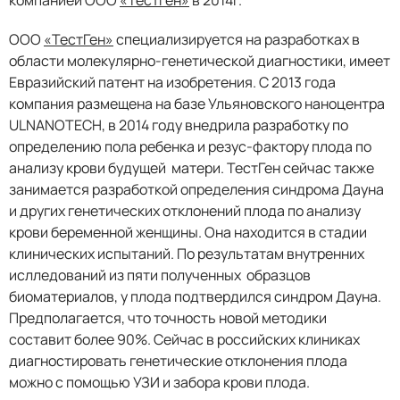
компанией ООО
«ТестГен»
в 2014г.
ООО
«ТестГен»
специализируется на разработках в
области молекулярно-генетической диагностики, имеет
Евразийский патент на изобретения. С 2013 года
компания размещена на базе Ульяновского наноцентра
ULNANOTECH, в 2014 году внедрила разработку по
определению пола ребенка и резус-фактору плода по
анализу крови будущей матери. ТестГен сейчас также
занимается разработкой определения синдрома Дауна
и других генетических отклонений плода по анализу
крови беременной женщины. Она находится в стадии
клинических испытаний. По результатам внутренних
ислледований из пяти полученных образцов
биоматериалов, у плода подтвердился синдром Дауна.
Предполагается, что точность новой методики
составит более 90%. Сейчас в российских клиниках
диагностировать генетические отклонения плода
можно с помощью УЗИ и забора крови плода.