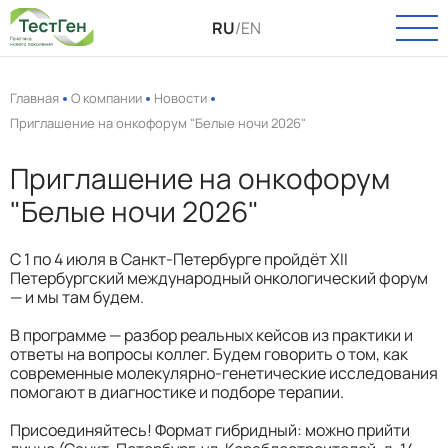
RU
/
EN
Главная
О компании
Новости
Приглашение на онкофорум "Белые ночи 2026"
О КОМПАНИИ
Приглашение на онкофорум
О нас
КАТАЛОГ
"Белые ночи 2026"
Новости
Онкология
ПАСПОРТ КАЧЕСТВА
Вакансии
С 1 по 4 июля в Санкт-Петербурге пройдёт XII
Инфекции
Петербургский международный онкологический форум
— и мы там будем.
УСЛУГИ
Пренатальная диагностика
В программе — разбор реальных кейсов из практики и
Выделение РНК и ДНК
ТЕХПОДДЕРЖКА
ответы на вопросы коллег. Будем говорить о том, как
современные молекулярно-генетические исследования
Полиморфизмы
помогают в диагностике и подборе терапии.
КОНТАКТЫ
Биоинформатика
Присоединяйтесь! Формат гибридный: можно прийти