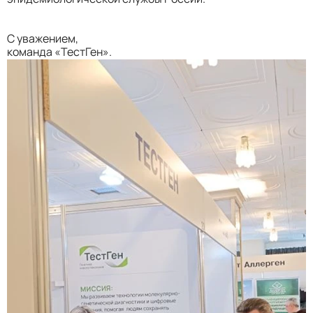
С уважением,
команда «ТестГен».