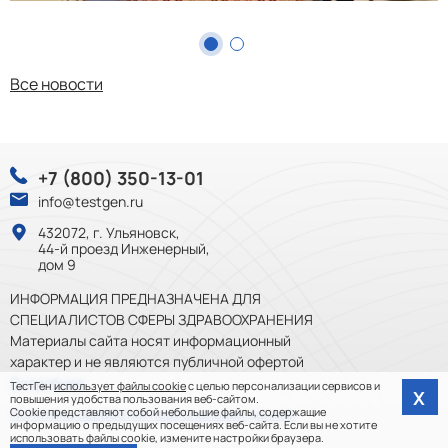
Все новости
+7 (800) 350-13-01
info@testgen.ru
432072, г. Ульяновск,
44-й проезд Инженерный,
дом 9
ИНФОРМАЦИЯ ПРЕДНАЗНАЧЕНА ДЛЯ
СПЕЦИАЛИСТОВ СФЕРЫ ЗДРАВООХРАНЕНИЯ
Материалы сайта носят информационный
характер и не являются публичной офертой
Подробнее
ТестГен
использует файлы cookie
с целью персонализации сервисов и
Х
повышения удобства пользования веб-сайтом.
Cookie представляют собой небольшие файлы, содержащие
Политика обработки персональных данных
информацию о предыдущих посещениях веб-сайта. Если вы не хотите
использовать файлы cookie, измените настройки браузера.