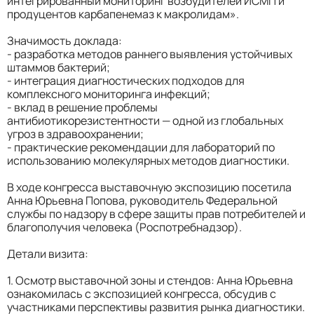
интегрированный мониторинг возбудителей ИСМП и
продуцентов карбапенемаз к макролидам».
Значимость доклада:
- разработка методов раннего выявления устойчивых
штаммов бактерий;
- интеграция диагностических подходов для
комплексного мониторинга инфекций;
- вклад в решение проблемы
антибиотикорезистентности — одной из глобальных
угроз в здравоохранении;
- практические рекомендации для лабораторий по
использованию молекулярных методов диагностики.
В ходе конгресса выставочную экспозицию посетила
Анна Юрьевна Попова, руководитель Федеральной
службы по надзору в сфере защиты прав потребителей и
благополучия человека (Роспотребнадзор).
Детали визита:
1. Осмотр выставочной зоны и стендов: Анна Юрьевна
ознакомилась с экспозицией конгресса, обсудив с
участниками перспективы развития рынка диагностики.