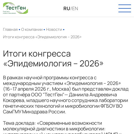
RU
/
EN
Главная
О компании
Новости
Итоги конгресса «Эпидемиология – 2026»
О КОМПАНИИ
Итоги конгресса
О нас
КАТАЛОГ
«Эпидемиология – 2026»
Новости
Онкология
ПАСПОРТ КАЧЕСТВА
Вакансии
В рамках научной программы конгресса с
Инфекции
международным участием «Эпидемиология – 2026»
(16–17 апреля 2026 г., Москва) был представлен доклад
УСЛУГИ
Пренатальная диагностика
от партнёра ООО "ТестГен"— Даниила Андреевича
Кокорева, младшего научного сотрудника лаборатории
Выделение РНК и ДНК
ТЕХПОДДЕРЖКА
генетических технологий и микробиологии ФГБОУ ВО
СамГМУ Минздрава России.
Полиморфизмы
КОНТАКТЫ
Тема доклада: «Современные возможности
Биоинформатика
молекулярной диагностики в микробиологии: