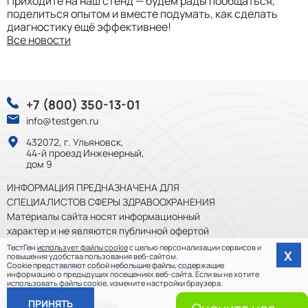
Приходите на наш стенд — будем рады пообщаться,
поделиться опытом и вместе подумать, как сделать
диагностику ещё эффективнее!
Все новости
+7 (800) 350-13-01
info@testgen.ru
432072, г. Ульяновск,
44-й проезд Инженерный,
дом 9
ИНФОРМАЦИЯ ПРЕДНАЗНАЧЕНА ДЛЯ
СПЕЦИАЛИСТОВ СФЕРЫ ЗДРАВООХРАНЕНИЯ
Материалы сайта носят информационный
характер и не являются публичной офертой
Подробнее
ТестГен
использует файлы cookie
с целью персонализации сервисов и
Х
повышения удобства пользования веб-сайтом.
Cookie представляют собой небольшие файлы, содержащие
Политика обработки персональных данных
информацию о предыдущих посещениях веб-сайта. Если вы не хотите
использовать файлы cookie, измените настройки браузера.
ПРИНЯТЬ
© 2012-2026, ООО «ТестГен»