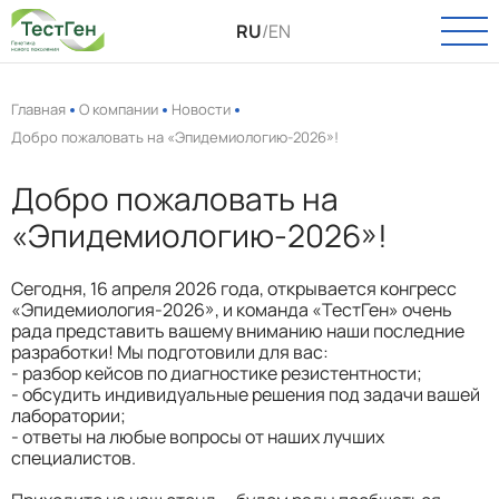
RU
/
EN
Главная
О компании
Новости
Добро пожаловать на «Эпидемиологию‑2026»!
О КОМПАНИИ
Добро пожаловать на
О нас
КАТАЛОГ
«Эпидемиологию‑2026»!
Новости
Онкология
ПАСПОРТ КАЧЕСТВА
Вакансии
Сегодня, 16 апреля 2026 года, открывается конгресс
Инфекции
«Эпидемиология‑2026», и команда «ТестГен» очень
рада представить вашему вниманию наши последние
УСЛУГИ
Пренатальная диагностика
разработки! Мы подготовили для вас:
- разбор кейсов по диагностике резистентности;
Выделение РНК и ДНК
ТЕХПОДДЕРЖКА
- обсудить индивидуальные решения под задачи вашей
лаборатории;
Полиморфизмы
- ответы на любые вопросы от наших лучших
КОНТАКТЫ
специалистов.
Биоинформатика