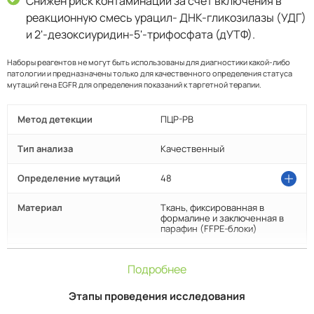
Снижен риск контаминации за счет включения в
реакционную смесь урацил- ДНК-гликозилазы (УДГ)
и 2'-дезоксиуридин-5'-трифосфата (дУТФ).
Наборы реагентов не могут быть использованы для диагностики какой-либо
патологии и предназначены только для качественного определения статуса
мутаций гена EGFR для определения показаний к таргетной терапии.
Метод детекции
ПЦР-РВ
Тип анализа
Качественный
Определение мутаций
48
18 экзон
определяет мутации G719S, G719C, G719D, G719A, но
Материал
Ткань, фиксированная в
не различает их
формалине и заключенная в
парафин (FFPE-блоки)
19 экзон
определяет 35 мутаций, но не различает их
Аналитическая
10 копий гена EGFR в 1 мкл
20 экзон
определяет мутации S768I, T790M и 4 инсерции, но
Подробнее
чувствительность
раствора ДНК
не различает их
Этапы проведения исследования
Диагностическая
100 % (с доверительной
21 экзон
определяет мутацию L861Q и 2 мутации L858R, но
чувствительность
вероятностью 95 %)
не различает их