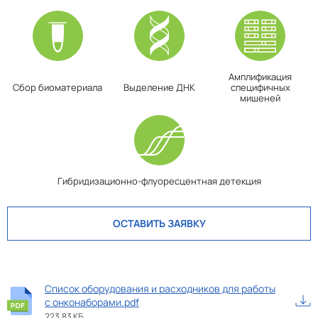
Диагностическая
100 % (с доверительной
специфичность
вероятностью 95 %)
Время на 1 анализ
60 мин.
Амплификация
Сбор биоматериала
Выделение ДНК
специфичных
Количество реакций
30
мишеней
Приборы
CFX96, ДТпрайм, Rotor-Gene
Q, QuantStudio 5
Количество определений
24
Гибридизационно-флуоресцентная детекция
Формат
Мультиплекс
ОСТАВИТЬ ЗАЯВКУ
Условия транспортировки
+ 2 …+8 °C 12 мес.
и хранения
+15 …+25 °C до 5 суток
Список оборудования и расходников для работы
с онконаборами.pdf
223.83 КБ