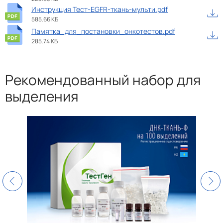
Инструкция Тест-EGFR-ткань-мульти.pdf
585.66 КБ
Памятка_для_постановки_онкотестов.pdf
285.74 КБ
Рекомендованный набор для
выделения