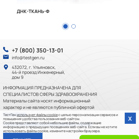
ДНК-ТКАНЬ-Ф
ДНК-
+7 (800) 350-13-01
info@testgen.ru
432072, г. Ульяновск,
44-й проезд Инженерный,
дом 9
ИНФОРМАЦИЯ ПРЕДНАЗНАЧЕНА ДЛЯ
СПЕЦИАЛИСТОВ СФЕРЫ ЗДРАВООХРАНЕНИЯ
Материалы сайта носят информационный
характер и не являются публичной офертой
Подробнее
ТестГен
использует файлы cookie
с целью персонализации сервисов и
Х
повышения удобства пользования веб-сайтом.
Cookie представляют собой небольшие файлы, содержащие
Политика обработки персональных данных
информацию о предыдущих посещениях веб-сайта. Если вы не хотите
использовать файлы cookie, измените настройки браузера.