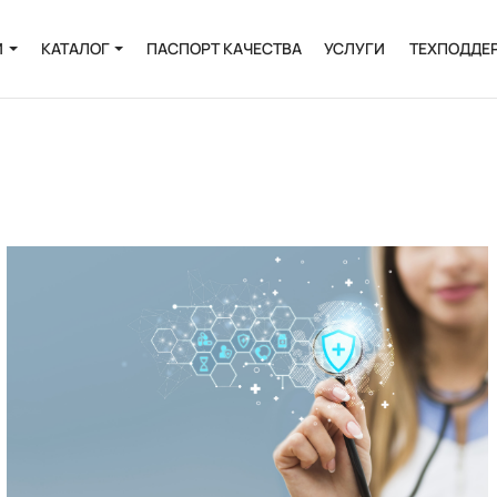
И
КАТАЛОГ
ПАСПОРТ КАЧЕСТВА
УСЛУГИ
ТЕХПОДДЕ
Онкология
Инфекции
и
Пренатальная
диагностика
Выделение РНК и
ДНК
Полиморфизмы
Биоинформатика