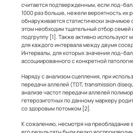
считается подтвержденным, если лод–балл
1000 раз больше, нежели вероятность их 
обнаруживается статистически значимое 
этом необходим тщательный отбор семей и
подгруппу [1]. Также активно используют
для каждого интервала между двумя сосед
Интервалы, для которых значения лод–бал
ассоциированного с конкретной патологией
Наряду с анализом сцепления, при исполь
передачи аллелей (TDT, transmission diseq
анализе частот передачи аллелей полимо
гетерозиготных по данному маркеру родит
со здоровым потомком [2].
К сожалению, несмотря на преобладание в
его результаты были редко воспроизводимы