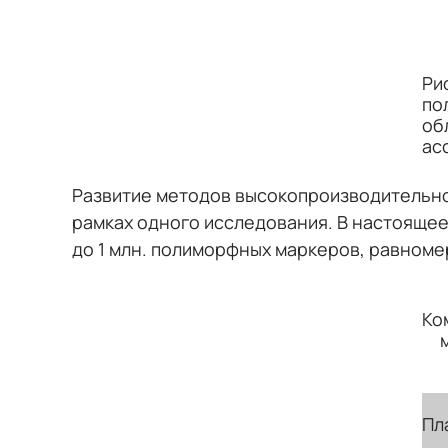
Ри
по
об
ас
Развитие методов высокопроизводительно
рамках одного исследования. В настоящее
до 1 млн. полиморфных маркеров, равномер
Ко
Пл