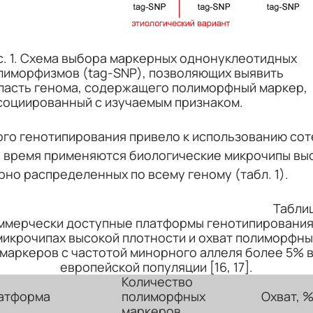
с. 1. Схема выбора маркерных однонуклеотидных
лиморфизмов (tag-SNP), позволяющих выявить
ласть генома, содержащего полиморфный маркер,
социированный с изучаемым признаком.
го генотипирования привело к использованию сот
 время применяются биологические микрочипы выс
но распределенных по всему геному (табл. 1).
Таблиц
ммерчески доступные платформы генотипирования
микрочипах высокой плотности и охват полиморфны
маркеров с частотой минорного аллеля более 5% 
европейской популяции [16, 17].
Количество
атформа
полиморфных
Охват, 
маркеров