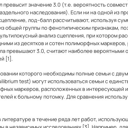
 превысит значение 3.0 (т.е. вероятность совмест
раздельного наследования). Если ни на одной из п
сцепление, лод–балл рассчитывают, используя сум
з общей группы по фенотипическим признакам, по
 мультилокусный анализ сцепления, при котором р
ними из десятков и сотен полиморфных маркеров,
ла превышают 3.0, считают наиболее вероятными о
 [1].
зовании которого необходимы полные семьи с дву
uilibrium test) могут использоваться семьи с един
рфных маркеров, расположенных в интересующей и
елей к больному потомку. Для сравнения использ
 литературе в течение ряда лет работ, использую
 в независимых исследованиях [3]. Например, для 