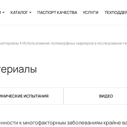
И
КАТАЛОГ
ПАСПОРТ КАЧЕСТВА
УСЛУГИ
ТЕХПОДДЕ
Онкология
Инфекции
 материалы
Использование полиморфных маркеров в исследовании г
и
Пренатальная
диагностика
териалы
Выделение РНК и
ДНК
Полиморфизмы
ИНИЧЕСКИЕ ИСПЫТАНИЯ
ВИДЕО
Биоинформатика
ности к многофакторным заболеваниям крайне важ