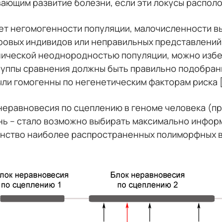
ающим развитие болезни, если эти локусы располож
чет негомогенности популяции, малочисленности в
ровых индивидов или неправильных представлений
нической неоднородностью популяции, можно избе
руппы сравнения должны быть правильно подобран
ли гомогенны по негенетическим факторам риска [
неравновесия по сцеплению в геноме человека (пр
нь – стало возможно выбирать максимально инфо
ьшинство наиболее распространенных полиморфных