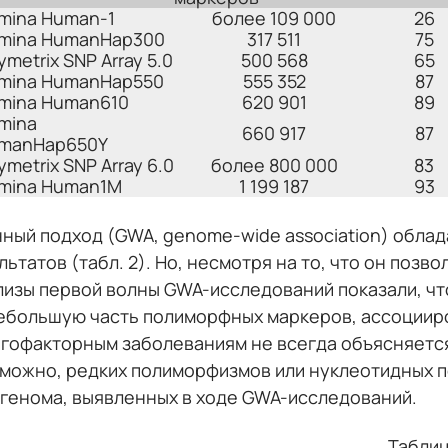
lumina Human-1
более 109 000
26
lumina HumanHap300
317 511
75
ymetrix SNP Array 5.0
500 568
65
lumina HumanHap550
555 352
87
lumina Human610
620 901
89
umina
660 917
87
manHap650Y
ymetrix SNP Array 6.0
более 800 000
83
lumina Human1M
1 199 187
93
ный подход (GWA, genome-wide association) облад
татов (табл. 2). Но, несмотря на то, что он позв
нализы первой волны GWA-исследований показали, ч
большую часть полиморфных маркеров, ассоцииров
огофакторным заболеваниям не всегда объясняет
озможно, редких полиморфизмов или нуклеотидных 
 генома, выявленных в ходе GWA-исследований.
Таблиц