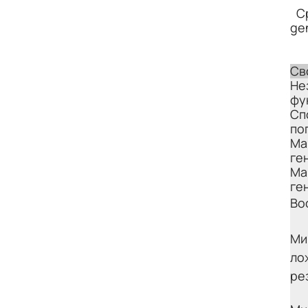
С
ge
Св
Не
фу
Сп
по
Ма
ге
Ма
ге
Во
Ми
ло
ре