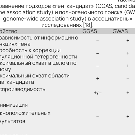
равнение подходов «ген-кандидат» (GGAS, candida
ne association study) и полногеномного поиска (GW
genome-wide association study) в ассоциативных
исследованиях [18].
ойство
GGAS
GWAS
зависимость от информации о
–
+
нкциях гена
особность к коррекции
–
+
пуляционной гетерогенности
ксимальный охват в целом по
–
+
ному
ксимальный охват области
+
–
на-кандидата
спроизводимость
+/–
+
нимизация
жноположительных
–
+
зультатов