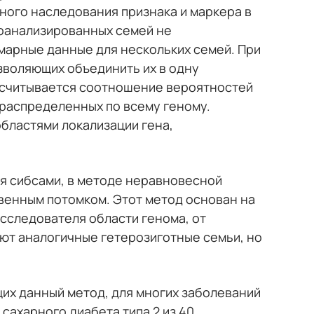
ного наследования признака и маркера в
роанализированных семей не
марные данные для нескольких семей. При
зволяющих объединить их в одну
ассчитывается соотношение вероятностей
 распределенных по всему геному.
бластями локализации гена,
мя сибсами, в методе неравновесной
ственным потомком. Этот метод основан на
сследователя области генома, от
уют аналогичные гетерозиготные семьи, но
щих данный метод, для многих заболеваний
сахарного диабета типа 2 из 40