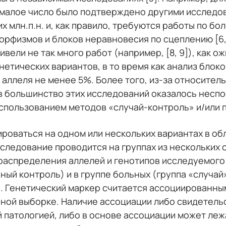
алое число было подтверждено другими исследова
 млн.п.н. и, как правило, требуются работы по бо
физмов и блоков неравновесия по сцеплению [6, 7
ели не так много работ (например, [8, 9]), как о
етических вариантов, в то время как анализ блок
аллеля не менее 5%. Более того, из-за относитель
 большинство этих исследований оказалось неспо
использованием методов «случай-контроль» и/или 
роваться на одном или нескольких вариантах в обл
сследование проводится на группах из нескольких 
 распределения аллелей и генотипов исследуемого
ый контроль) и в группе больных (группа «случай»
). Генетический маркер считается ассоциированным
ной выборке. Наличие ассоциации либо свидетель
 патологией, либо в основе ассоциации может ле