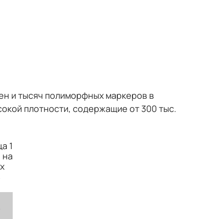
ен и тысяч полиморфных маркеров в
окой плотности, содержащие от 300 тыс.
а 1
 на
х
в
%