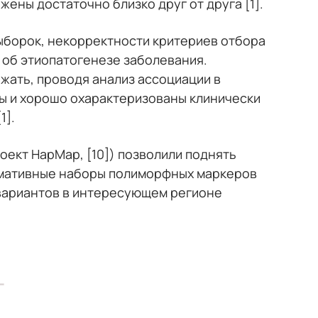
ены достаточно близко друг от друга [1].
ыборок, некорректности критериев отбора
 об этиопатогенезе заболевания.
жать, проводя анализ ассоциации в
ы и хорошо охарактеризованы клинически
1].
оект HapMap, [10]) позволили поднять
рмативные наборы полиморфных маркеров
 вариантов в интересующем регионе