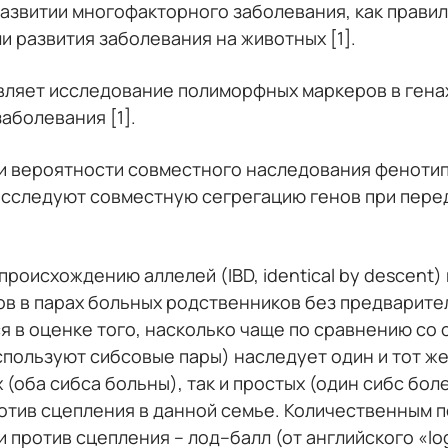
азвитии многофакторного заболевания, как правил
 развития заболевания на животных [1].
ляет исследование полиморфных маркеров в генах
аболевания [1].
и вероятности совместного наследования фенотип
исследуют совместную сегрегацию генов при перед
происхождению аллелей (IBD, identical by descent
в в парах больных родственников без предварите
я в оценке того, насколько чаще по сравнению со
спользуют сибсовые пары) наследует один и тот ж
(оба сибса больны), так и простых (один сибс боле
отив сцепления в данной семье. Количественным 
против сцепления – лод–балл (от английского «loga