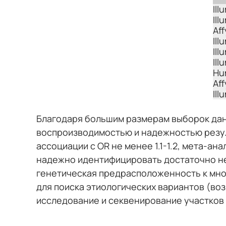
Il
Il
Aff
Il
Il
Ill
Hu
Aff
Il
Благодаря большим размерам выборок дан
воспроизводимостью и надежностью резуль
ассоциации с OR не менее 1.1-1.2, мета-а
надежно идентифицировать достаточно не
генетическая предрасположенность к мн
для поиска этиологических вариантов (в
исследование и секвенирование участков