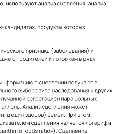
о, используют анализ сцепления, анализ
–кандидатах, продукты которых
ического признака (заболевания) и
аче от родителей к потомкам в ряду
) информацию о сцеплении получают в
льного выбора типа наследования и других
 случайной сегрегацией пара больных
е аллель. Анализ сцепления может
н, а один здоров) семей. При этом
показателем сцепления является логарифм
rithm of odds ratio»). Сцепление