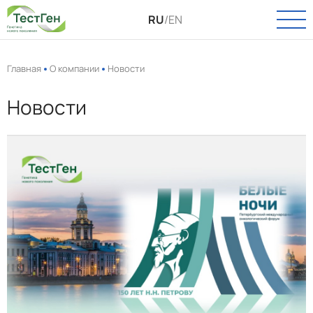
RU
/
EN
Главная
О компании
Новости
Новости
О КОМПАНИИ
О нас
КАТАЛОГ
Новости
Онкология
ПАСПОРТ КАЧЕСТВА
Вакансии
Инфекции
УСЛУГИ
Пренатальная диагностика
Выделение РНК и ДНК
ТЕХПОДДЕРЖКА
Полиморфизмы
КОНТАКТЫ
Биоинформатика